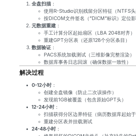
全盘扫描
：
使用R-Studio识别残留分区特征（NTFS
按DICOM文件签名（”DICM”标识）定位
元数据重建
：
手工计算分区起始扇区（LBA 2048对齐）
重建GPT分区表（还原128个分区条目）
数据验证
：
PACS系统加载测试（三维影像完整渲染）
数据库事务日志回滚（确保数据一致性）
解决过程
0-12小时
：
创建全盘镜像（防止二次误操作）
发现前1GB被覆盖（包含原始GPT头）
12-24小时
：
扫描获得分区边界特征（病历数据库起始于LBA
重建分区表并挂载测试
24-48小时
：