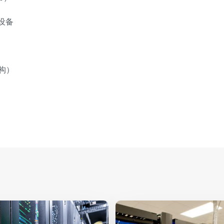
业设备
构）