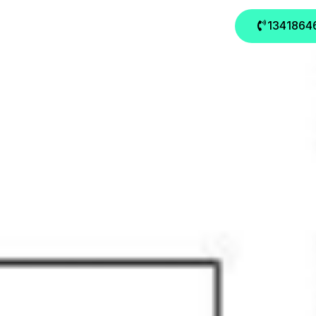
联系我们
数据恢复FAQ
行业新闻
1341864
医院8年病历库！