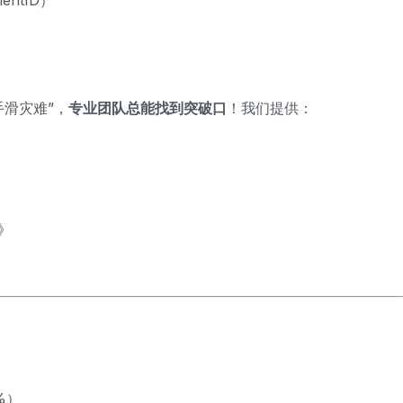
ntID）
）
手滑灾难”，
专业团队总能找到突破口
！我们提供：
）
》
%）