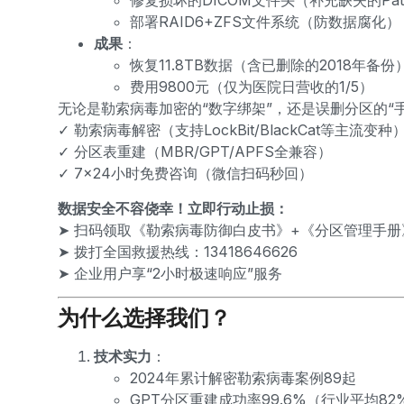
修复损坏的DICOM文件头（补充缺失的Patie
部署RAID6+ZFS文件系统（防数据腐化）
成果
：
恢复11.8TB数据（含已删除的2018年备份
费用9800元（仅为医院日营收的1/5）
无论是勒索病毒加密的“数字绑架”，还是
误删分区
的“
✓ 勒索病毒解密（支持LockBit/BlackCat等主流变种
✓ 分区表重建（MBR/GPT/APFS全兼容）
✓ 7×24小时免费咨询（微信扫码秒回）
数据安全不容侥幸！立即行动止损：
➤ 扫码领取《勒索病毒防御白皮书》+《分区管理手册
➤ 拨打全国救援热线：13418646626
➤ 企业用户享“2小时极速响应”服务
为什么选择我们？
技术实力
：
2024年累计解密勒索病毒案例89起
GPT分区重建成功率99.6%（行业平均82