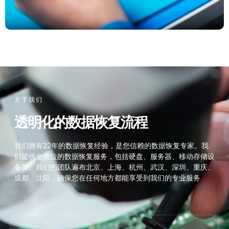
关于我们
透明化的数据恢复流程​
我们拥有22年的数据恢复经验，是您信赖的数据恢复专家。我
们提供全方位的数据恢复服务，包括硬盘、服务器、移动存储设
备等。我们的团队遍布北京、上海、杭州、武汉、深圳、重庆、
成都、沈阳，确保您在任何地方都能享受到我们的专业服务