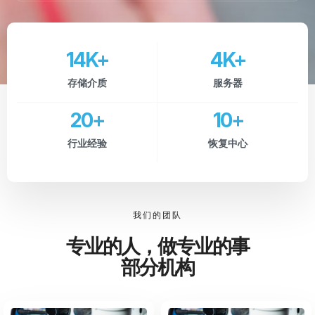
14
K+
4
K+
存储介质
服务器
20
+
10
+
行业经验
恢复中心
我们的团队
专业的人，做专业的事
部分机构