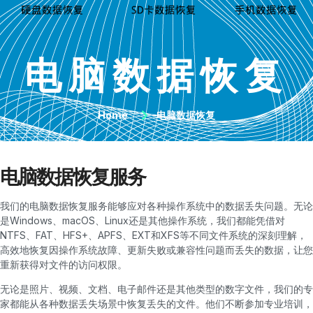
电脑数据恢复
Home
电脑数据恢复
电脑数据恢复服务
我们的电脑数据恢复服务能够应对各种操作系统中的数据丢失问题。无论
是Windows、macOS、Linux还是其他操作系统，我们都能凭借对
NTFS、FAT、HFS+、APFS、EXT和XFS等不同文件系统的深刻理解，
高效地恢复因操作系统故障、更新失败或兼容性问题而丢失的数据，让您
重新获得对文件的访问权限。
无论是照片、视频、文档、电子邮件还是其他类型的数字文件，我们的专
家都能从各种数据丢失场景中恢复丢失的文件。他们不断参加专业培训，