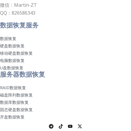
微信：Martin-ZT
QQ：826586343
数据恢复服务
数据恢复
硬盘数据恢复
移动硬盘数据恢复
电脑数据恢复
U盘数据恢复
服务器数据恢复
RAID数据恢复
磁盘阵列数据恢复
数据库数据恢复
固态硬盘数据恢复
开盘数据恢复