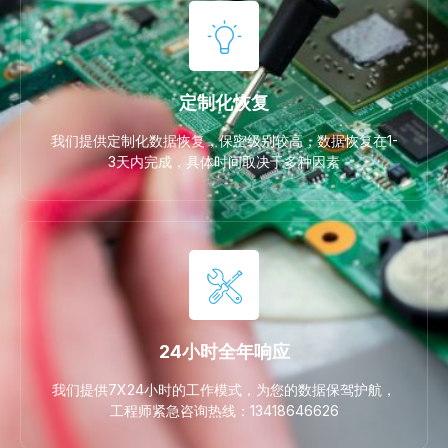
定制化恢复
我们提供定制化数据恢复，保密级别较高，数据恢复在1-
3天内完成，具体时间取决于多种因素
24小时全年响应
我们提供7X24小时的工作模式，为您的数据保驾护航，
工程师紧急咨询热线：13418646626