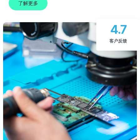
了解更多
4.7
客户反馈