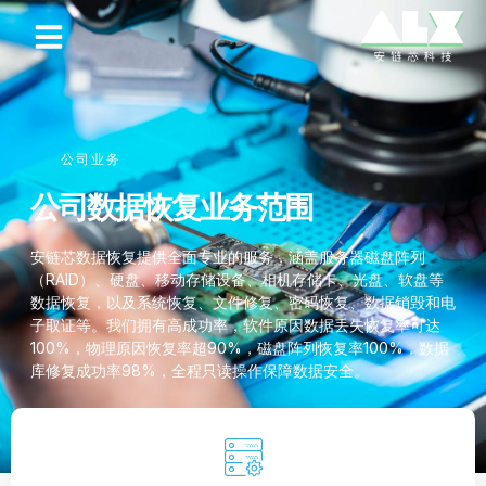
公司业务
公司数据恢复业务范围
安链芯数据恢复提供全面专业的服务，涵盖服务器磁盘阵列
（RAID）、硬盘、移动存储设备、相机存储卡、光盘、软盘等
数据恢复，以及系统恢复、文件修复、密码恢复、数据销毁和电
子取证等。我们拥有高成功率，软件原因数据丢失恢复率可达
100%，物理原因恢复率超90%，磁盘阵列恢复率100%，数据
库修复成功率98%，全程只读操作保障数据安全。