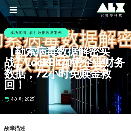
成功案例
,
软件数据恢复案例
【勒索病毒数据解密实
战】LockBit加密企业财务
数据，72小时免赎金救
回！
4 3 月, 2025
故障描述