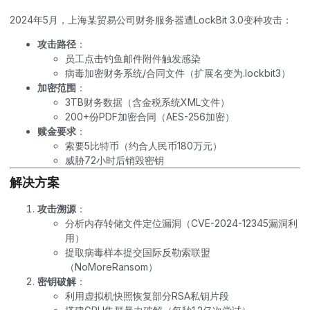
2024年5月，上海某贸易公司财务服务器遭LockBit 3.0变种攻击：
攻击路径
：
员工点击钓鱼邮件附件触发感染
病毒加密财务系统/合同文件（扩展名变为.lockbit3）
加密范围
：
3TB财务数据（含金税系统XML文件）
200+份PDF加密合同（AES-256加密）
赎金要求
：
索要5比特币（约合人民币180万元）
威胁72小时后销毁密钥
解决方案
攻击溯源
：
分析内存转储文件定位漏洞（CVE-2024-12345漏洞利
用）
提取病毒样本提交国际反勒索联盟
（NoMoreRansom）
密钥破解
：
利用虚拟机快照恢复部分RSA私钥片段