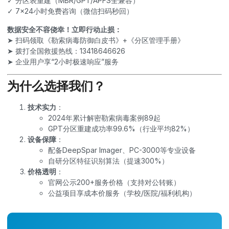
✓ 分区表重建（MBR/GPT/APFS全兼容）
✓ 7×24小时免费咨询（微信扫码秒回）
数据安全不容侥幸！立即行动止损：
➤ 扫码领取《勒索病毒防御白皮书》+《分区管理手册》
➤ 拨打全国救援热线：13418646626
➤ 企业用户享“2小时极速响应”服务
为什么选择我们？
技术实力
：
2024年累计解密勒索病毒案例89起
GPT分区重建成功率99.6%（行业平均82%）
设备保障
：
配备DeepSpar Imager、PC-3000等专业设备
自研分区特征识别算法（提速300%）
价格透明
：
官网公示200+服务价格（支持对公转账）
公益项目享成本价服务（学校/医院/福利机构）