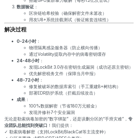
搭建GPU集群暴力破解（每秒1.2亿次尝试）
数据验证
：
区块链哈希校验（确保解密文件未篡改）
用友U8+系统挂载测试（验证账套连续性）
解决过程
0-24小时
：
物理隔离感染服务器（防止横向传播）
通过Volatility提取内存中的病毒密钥缓存
24-48小时
：
发现LockBit 3.0存在密钥生成漏洞（成功还原主密钥）
优先解密税务文件（保障当月申报）
48-72小时
：
修复被破坏的数据库索引（手工重建B+树结构）
部署EDR防护系统（拦截后续攻击）
成果
：
100%数据解密（节省180万元赎金）
发现并修补7个安全漏洞
无论是
勒索病毒
加密的“数字绑架”，还是误删分区的“手滑灾难”，
专
业团队总能找到突破口
！我们提供：
✓ 勒索病毒解密（支持LockBit/BlackCat等主流变种）