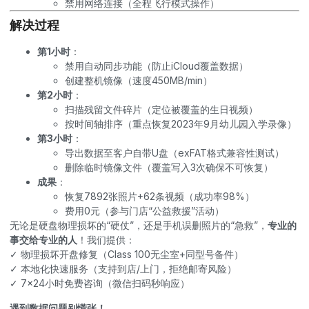
禁用网络连接（全程飞行模式操作）
解决过程
第1小时
：
禁用自动同步功能（防止iCloud覆盖数据）
创建整机镜像（速度450MB/min）
第2小时
：
扫描残留文件碎片（定位被覆盖的生日视频）
按时间轴排序（重点恢复2023年9月幼儿园入学录像）
第3小时
：
导出数据至客户自带U盘（exFAT格式兼容性测试）
删除临时镜像文件（覆盖写入3次确保不可恢复）
成果
：
恢复7892张照片+62条视频（成功率98%）
费用0元（参与门店“公益救援”活动）
无论是硬盘物理损坏的“硬仗”，还是手机误删照片的“急救”，
专业的
事交给专业的人
！我们提供：
✓ 物理损坏开盘修复（Class 100无尘室+同型号备件）
✓ 本地化快速服务（支持到店/上门，拒绝邮寄风险）
✓ 7×24小时免费咨询（微信扫码秒响应）
遇到数据问题别慌张！