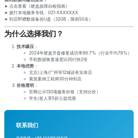
➤ 点击查看《硬盘故障自检指南》
➤ 拨打本地服务专线：021-XXXXXXX
➤ 到店即赠数据备份U盘（32GB，限前50名）
为什么选择我们？
技术碾压
：
2024年硬盘开盘修复成功率96.7%（行业平均78%）
手机数据恢复速度比同行快2倍
本地优势
：
北京/上海/广州等12城设有实体店
紧急案例工程师30分钟到店
价格透明
：
官网公示130项服务价格（支持比价）
学生/老人享5折公益优惠
联系我们
咨询热线：+86 13418646626