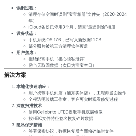
误删过程
：
清理存储空间时误删“宝宝相册”文件夹（2020-2024
年）
iCloud备份已停用3个月，清空“最近删除”相册
设备状态
：
手机系统iOS 17.6，已写入新数据1.2GB
部分照片被第三方清理软件覆盖
用户焦虑
：
拒绝邮寄手机（担心隐私泄露）
需当天取回数据（次日为宝宝生日）
解决方案
本地化快速响应
：
用户携带手机到店（浦东实体店），工程师当面操作
全程透明玻璃工作室，客户可实时观看修复过程
深度扫描技术
：
使用Cellebrite UFED提取手机底层镜像
按HEIC文件特征签名恢复碎片数据
隐私保护措施
：
签署保密协议，
数据恢复
后当面粉碎临时文件