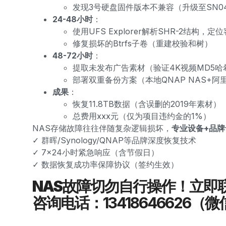
发现3号硬盘固件版本不兼容（升级至SN0
24-48小时
：
使用UFS Explorer解析SHR-2结构，
修复损坏的Btrfs子卷（重建校验和树）
48-72小时
：
提取未发布广告素材（验证4K视频MD5哈
部署双重备份方案（本地QNAP NAS+阿
成果
：
恢复11.8TB数据（含误删的2019年素材）
总费用xxx元（仅为项目违约金的1%）
NAS存储故障往往伴随复杂逻辑损坏，
专业设备+品
✓ 群晖/Synology/QNAP等品牌深度恢复技术
✓ 7×24小时紧急响应（含节假日）
✓ 数据恢复成功率保障协议（签约生效）
NAS故障切勿自行操作！立即
咨询电话：13418646626（