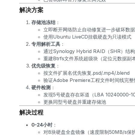
解决方案
存储池冻结
：
立即断开网络防止自动修复进一步破坏数据
使用Ubuntu LiveCD挂载硬盘为只读模式
专用解析工具
：
通过Synology Hybrid RAID（SH
重建Btrfs文件系统超级块（定位元数据副
优先级恢复
：
按文件扩展名优先恢复.psd/.mp4/.blend
验证Adobe Premiere工程文件时间线完整
硬件检测
：
发现5号硬盘存在坏道（LBA 10240000-10
更换同型号硬盘并重建存储池
解决过程
0-24小时
：
对8块硬盘全盘镜像（速度限制50MB/s保