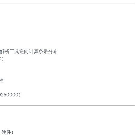
R）结构解析工具逆向计算条带分布
本）
性
250000）
护硬件）