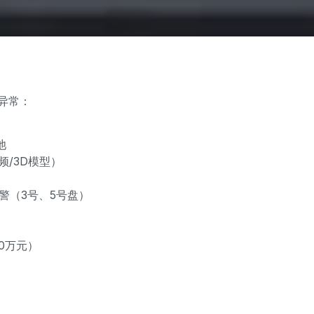
发异常：
池
频/3D模型）
警（3号、5号盘）
0万元）
）