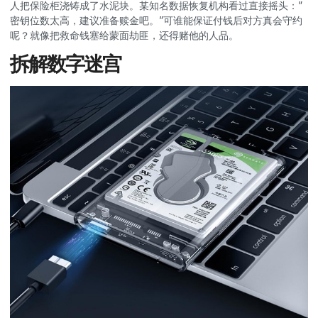
人把保险柜浇铸成了水泥块。某知名数据恢复机构看过直接摇头：”
密钥位数太高，建议准备赎金吧。”可谁能保证付钱后对方真会守约
呢？就像把救命钱塞给蒙面劫匪，还得赌他的人品。
拆解数字迷宫