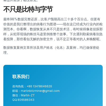
不只是比特与字节
最终98%数据完整还原，比客户预期高出三十多个百分点。但更有
价值的是我们整理出的病毒行为图谱——现在这已经成为行业内的检
测范本。你看啊，数据恢复从来不只是技术活，有时候得像老侦探那
样，从犯罪现场的蛛丝马迹里倒推整个故事。下次遇到勒索病毒别急
着投降，那些看似无解的加密文件，说不定正等着对的人来唤醒呢。
数据恢复案例文章所涉及用户姓名（化名）及案例，均已做保密处
理。
联系我们
咨询热线：+86 13418646626
邮箱：martinbitzminer@gmail.com
微信：Martin-ZT
QQ:826586343