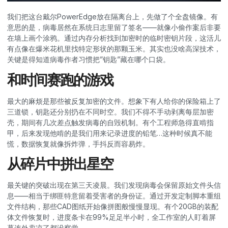
我们把这台戴尔PowerEdge放在隔离台上，先做了个全盘镜像。有
意思的是，病毒居然在系统日志里留了签名——就像小偷作案后非要
在墙上画个涂鸦。通过内存分析找到加密时的临时密钥片段，这活儿
有点像在爆米花机里找特定形状的那颗玉米。其实也没啥高深技术，
关键是得知道病毒作者习惯把”钥匙”藏在哪个口袋。
和时间赛跑的游戏
最大的麻烦是那些被反复加密的文件。想象下有人给你的保险箱上了
三道锁，钥匙还分别扔在不同时空。我们不得不手动剥离每层加密
壳，期间有几次差点触发病毒的自毁机制。有个工程师急得直啃指
甲，后来发现他啃的是我们用来记录进度的铅笔…这种时候真不能
慌，数据恢复就像拆炸弹，手抖反而容易炸。
从碎片中拼出星空
最关键的突破出现在第三天凌晨。我们发现病毒会保留原始文件头信
息——相当于绑匪特意留着受害者的身份证。通过开发定制脚本重组
文件结构，那些CAD图纸开始像拼图般慢慢显现。有个20GB的装配
体文件恢复时，进度条卡在99%足足半小时，全工作室的人盯着屏
幕连外卖凉了都没察觉。