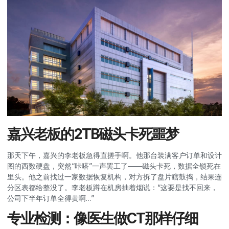
嘉兴老板的2TB磁头卡死噩梦
那天下午，嘉兴的李老板急得直搓手啊。他那台装满客户订单和设计
图的西数硬盘，突然“咔嗒”一声罢工了——磁头卡死，数据全锁死在
里头。他之前找过一家数据恢复机构，对方拆了盘片瞎鼓捣，结果连
分区表都给整没了。李老板蹲在机房抽着烟说：“这要是找不回来，
公司下半年订单全得黄啊…”
专业检测：像医生做CT那样仔细