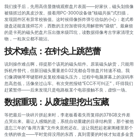
我们接手后，先用高倍显微镜观察盘片表面——好家伙，磁头划痕像
被猫抓过的真皮沙发。接着用PC-3000设备做“核磁共振”式扫描，
发现固件区有异常校验值。这时候得像拆炸弹引信似的小心：老式希
捷盘还能直接焊芯片，西数的主控加密得先用解密狗“撬锁”。最麻烦
的是卡死的磁头把盘片压出微米级凹坑，读数据得像考古学家清理文
物，一粒灰尘都不能沾。
技术难点：在针尖上跳芭蕾
说到操作难点啊，得提那个该死的磁头组件。原装磁头缺货，只能用
拆机件替代，但新旧磁头重量差0.02克都会导致盘片转速不稳。我
们像调钢琴琴键那样反复校准磁头压力，过程中电脑屏幕上的误码率
忽高忽低，活像坐过山车。有次突然报错“ECC不可纠正”，吓得我们
赶紧暂停——后来发现只是电路板某个电容接触不良，虚惊一场。
数据重现：从废墟里挖出宝藏
等把最后一块碎片拼起来时，李老板看着失而复得的378GB文件差
点哭出来。最让人感慨的是，系统自动重建的目录结构里，那个被他
遗忘三年的“备用方案”文件夹居然还在。这让我想起老家阁楼里那个
生锈的铁盒——平时觉得没用的东西，真到需要的时候才知道多金贵