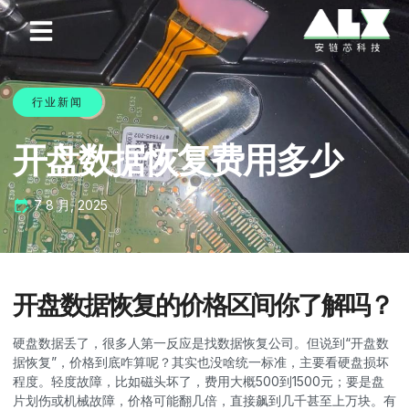
行业新闻
开盘数据恢复费用多少
7 8 月, 2025
开盘数据恢复的价格区间你了解吗？
硬盘数据丢了，很多人第一反应是找数据恢复公司。但说到“开盘数
据恢复”，价格到底咋算呢？其实也没啥统一标准，主要看硬盘损坏
程度。轻度故障，比如磁头坏了，费用大概500到1500元；要是盘
片划伤或机械故障，价格可能翻几倍，直接飙到几千甚至上万块。有