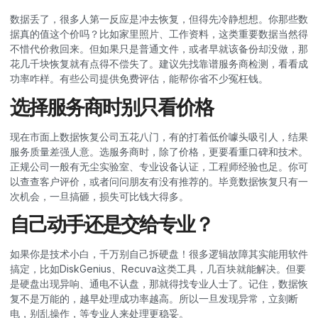
数据丢了，很多人第一反应是冲去恢复，但得先冷静想想。你那些数
据真的值这个价吗？比如家里照片、工作资料，这类重要数据当然得
不惜代价救回来。但如果只是普通文件，或者早就该备份却没做，那
花几千块恢复就有点得不偿失了。建议先找靠谱服务商检测，看看成
功率咋样。有些公司提供免费评估，能帮你省不少冤枉钱。
选择服务商时别只看价格
现在市面上数据恢复公司五花八门，有的打着低价噱头吸引人，结果
服务质量差强人意。选服务商时，除了价格，更要看重口碑和技术。
正规公司一般有无尘实验室、专业设备认证，工程师经验也足。你可
以查查客户评价，或者问问朋友有没有推荐的。毕竟数据恢复只有一
次机会，一旦搞砸，损失可比钱大得多。
自己动手还是交给专业？
如果你是技术小白，千万别自己拆硬盘！很多逻辑故障其实能用软件
搞定，比如DiskGenius、Recuva这类工具，几百块就能解决。但要
是硬盘出现异响、通电不认盘，那就得找专业人士了。记住，数据恢
复不是万能的，越早处理成功率越高。所以一旦发现异常，立刻断
电，别乱操作，等专业人来处理更稳妥。