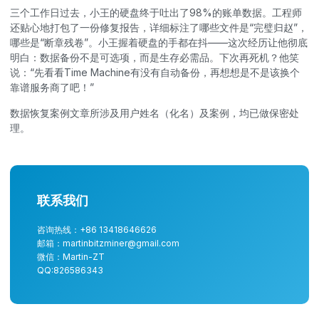
三个工作日过去，小王的硬盘终于吐出了98%的账单数据。工程师
还贴心地打包了一份修复报告，详细标注了哪些文件是“完璧归赵”，
哪些是“断章残卷”。小王握着硬盘的手都在抖——这次经历让他彻底
明白：数据备份不是可选项，而是生存必需品。下次再死机？他笑
说：“先看看Time Machine有没有自动备份，再想想是不是该换个
靠谱服务商了吧！”
数据恢复案例文章所涉及用户姓名（化名）及案例，均已做保密处
理。
联系我们
咨询热线：+86 13418646626
邮箱：martinbitzminer@gmail.com
微信：Martin-ZT
QQ:826586343