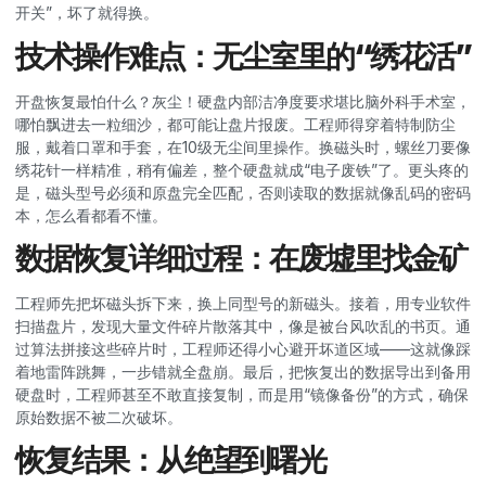
开关”，坏了就得换。
技术操作难点：无尘室里的“绣花活”
开盘恢复最怕什么？灰尘！硬盘内部洁净度要求堪比脑外科手术室，
哪怕飘进去一粒细沙，都可能让盘片报废。工程师得穿着特制防尘
服，戴着口罩和手套，在10级无尘间里操作。换磁头时，螺丝刀要像
绣花针一样精准，稍有偏差，整个硬盘就成“电子废铁”了。更头疼的
是，磁头型号必须和原盘完全匹配，否则读取的数据就像乱码的密码
本，怎么看都看不懂。
数据恢复详细过程：在废墟里找金矿
工程师先把坏磁头拆下来，换上同型号的新磁头。接着，用专业软件
扫描盘片，发现大量文件碎片散落其中，像是被台风吹乱的书页。通
过算法拼接这些碎片时，工程师还得小心避开坏道区域——这就像踩
着地雷阵跳舞，一步错就全盘崩。最后，把恢复出的数据导出到备用
硬盘时，工程师甚至不敢直接复制，而是用“镜像备份”的方式，确保
原始数据不被二次破坏。
恢复结果：从绝望到曙光