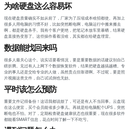
为啥硬盘这么容易坏
现在硬盘质量确实不如从前了，厂家为了压缩成本啥招都使。再加上
很多人用电脑的习惯不好，比如突然断电啊，电脑运行中搬来搬去
啊，都是硬盘杀手。我有个客户更绝，把笔记本放车里暴晒，结果硬
盘直接热变形了。这些操作看着没啥，其实都在给硬盘埋雷。
数据能找回来吗
很多人最关心这个。说实话要看情况，要是重要数据的话建议别自己
瞎折腾。见过有人上网下个数据恢复软件，结果把硬盘越搞越糟。专
业的事儿还是交给专业的人做，虽然贵点但靠谱啊。不过呢，要是照
片视频这类文件，自己试试倒也无妨。
平时该怎么预防
重要文件记得备份！这话我都说烦了，可还是有人不当回事。云盘现
在这么便宜，买个会员能省多少事儿。再就是给电脑配个UPS，突然
断电也不怕。对了，定期检查硬盘健康状态也很重要，现在很多软件
都能看SMART信息，花点时间了解一下不吃亏。