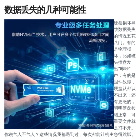
数据丢失的几种可能性
硬盘损坏导
致数据丢失
的情况五花
八门。有的
是物理损
坏，比如磁
头撞盘发
出”咔咔”
声；有的是
固件故障，
硬盘认都认
不出来；还
有更绝的，
明明硬盘检
测正常，可
重要文件就
是打不开。
你说气人不气人？这些情况我都遇到过，每次都能让机主急得跳脚。