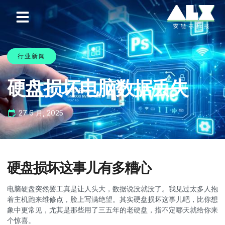
行业新闻
硬盘损坏电脑数据丢失
27 6 月, 2025
硬盘损坏这事儿有多糟心
电脑硬盘突然罢工真是让人头大，数据说没就没了。我见过太多人抱
着主机跑来维修点，脸上写满绝望。其实硬盘损坏这事儿吧，比你想
象中更常见，尤其是那些用了三五年的老硬盘，指不定哪天就给你来
个惊喜。