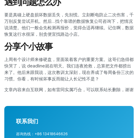
遇到问题怎么办
要是真碰上硬盘损坏数据丢失，先别慌。立刻断电防止二次伤害，千
万别反复尝试开机。然后…找个靠谱的数据恢复公司咨询下，把情况
说清楚。他们一般会先检测再报价，觉得合适再继续。记住啊，数据
恢复这行水很深，别贪便宜找路边小店。
分享个小故事
上周有个设计师来修硬盘，里面装着客户的重要方案。这哥们急得都
快哭了，说 deadline就在明天。我们连夜抢救，总算把文件都捞出
来了。他后来跟我说，这次教训太深刻，现在养成了每周备份三次的
习惯。你看，有时候坏事反而能让人长记性不是？
文章内容来自互联网，如有雷同实属巧合，可以联系站长删除，谢谢
联系我们
咨询热线：+86 13418646626