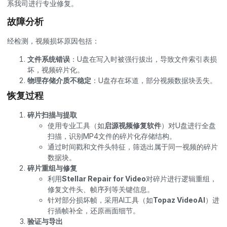
系我司进行专业修复。
故障分析
经检测，视频损坏原因包括：
文件系统错误
：U盘在写入时被强行拔出，导致文件索引表损
坏，视频碎片化。
物理存储介质不稳定
：U盘存在坏道，部分视频数据块丢失。
恢复过程
碎片扫描与提取
使用专业工具（如
启源
视频修复
软件
）对U盘进行全盘
扫描，识别MP4文件的碎片化存储结构。
通过时间戳和文件头特征，筛选出属于同一视频的碎片
数据块。
碎片重组与修复
利用
Stellar Repair for Video
对碎片进行逻辑重组，
修复文件头、帧序列等关键信息。
针对部分损坏帧，采用AI工具（如
Topaz VideoAI
）进
行插帧补全，还原画面细节。
验证与导出