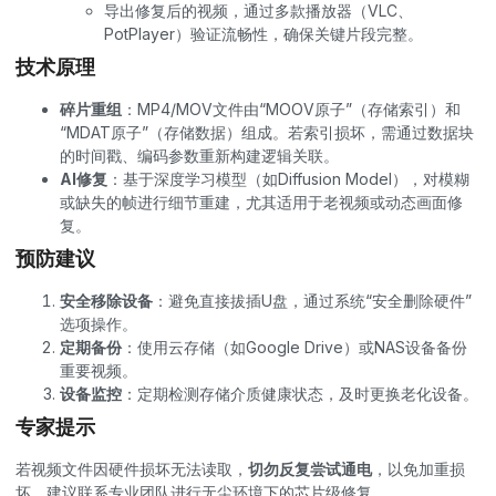
导出修复后的视频，通过多款播放器（VLC、
PotPlayer）验证流畅性，确保关键片段完整。
技术原理
碎片重组
：MP4/MOV文件由“MOOV原子”（存储索引）和
“MDAT原子”（存储数据）组成。若索引损坏，需通过数据块
的时间戳、编码参数重新构建逻辑关联。
AI修复
：基于深度学习模型（如Diffusion Model），对模糊
或缺失的帧进行细节重建，尤其适用于老视频或动态画面修
复。
预防建议
安全移除设备
：避免直接拔插U盘，通过系统“安全删除硬件”
选项操作。
定期备份
：使用云存储（如Google Drive）或NAS设备备份
重要视频。
设备监控
：定期检测存储介质健康状态，及时更换老化设备。
专家提示
若视频文件因硬件损坏无法读取，
切勿反复尝试通电
，以免加重损
坏。建议联系专业团队进行无尘环境下的芯片级修复。