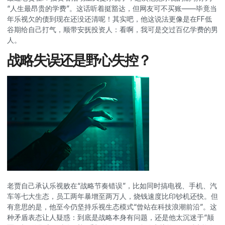
“人生最昂贵的学费”。这话听着挺豁达，但网友可不买账——毕竟当
年乐视欠的债到现在还没还清呢！其实吧，他这说法更像是在FF低
谷期给自己打气，顺带安抚投资人：看啊，我可是交过百亿学费的男
人。
战略失误还是野心失控？
老贾自己承认乐视败在“战略节奏错误”，比如同时搞电视、手机、汽
车等七大生态，员工两年暴增至两万人，烧钱速度比印钞机还快。但
有意思的是，他至今仍坚持乐视生态模式“曾站在科技浪潮前沿”。这
种矛盾表态让人疑惑：到底是战略本身有问题，还是他太沉迷于“颠