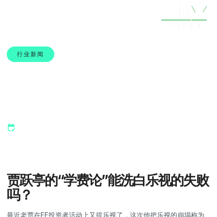
行业新闻
贾跃亭最新回应：乐视失
败真是污点吗？
22 6 月, 2025
贾跃亭的“学费论”能洗白乐视的失败
吗？
最近老贾在FF投资者活动上又提乐视了，这次他把乐视的崩塌称为