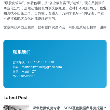
“厚脸皮哲学”。你看他啊，从“创业板首富”到“老赖”，现在又折腾IP
商业化公司，居然还能侃侃而谈失败经验。这种打不死的劲儿，创业
圈真找不出第二个。当然啦，普通人千万别学他All-in的玩法，毕竟
不是谁都能欠百亿还能继续造车的。
文章内容来自互联网，如有雷同实属巧合，可以联系站长删除，谢谢
联系我们
咨询热线：+86 13418646626
邮箱：martinbitzminer@gmail.com
微信：Martin-ZT
QQ:826586343
Latest Post
深圳数据恢复专家：SCSI硬盘数据库修复报错？