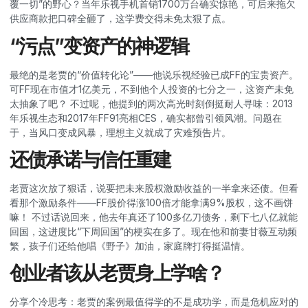
覆一切”的野心？当年乐视手机首销1700万台确实惊艳，可后来拖欠
供应商款把口碑全砸了，这学费交得未免太狠了点。
“污点”变资产的神逻辑
最绝的是老贾的“价值转化论”——他说乐视经验已成FF的宝贵资产。
可FF现在市值才1亿美元，不到他个人投资的七分之一，这资产未免
太抽象了吧？ 不过呢，他提到的两次高光时刻倒挺耐人寻味：2013
年乐视生态和2017年FF91亮相CES，确实都曾引领风潮。问题在
于，当风口变成风暴，理想主义就成了灾难预告片。
还债承诺与信任重建
老贾这次放了狠话，说要把未来股权激励收益的一半拿来还债。但看
看那个激励条件——FF股价得涨100倍才能拿满9%股权，这不画饼
嘛！ 不过话说回来，他去年真还了100多亿刀债务，剩下七八亿就能
回国，这进度比“下周回国”的梗实在多了。现在他和前妻甘薇互动频
繁，孩子们还给他唱《野子
》加油，家庭牌打得挺温情。
创业者该从老贾身上学啥？
分享个冷思考：老贾的案例最值得学的不是成功学，而是危机应对的