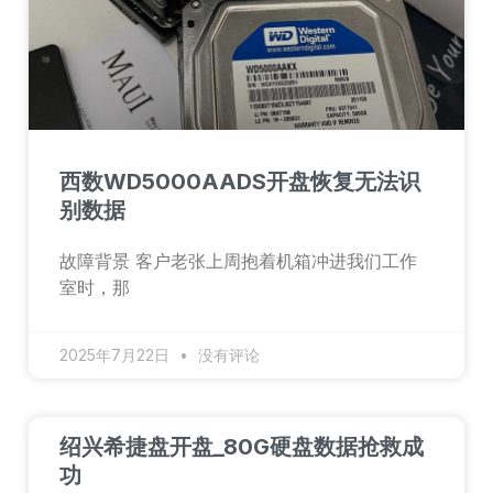
西数WD5000AADS开盘恢复无法识
别数据
故障背景 客户老张上周抱着机箱冲进我们工作
室时，那
2025年7月22日
没有评论
绍兴希捷盘开盘_80G硬盘数据抢救成
功