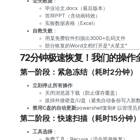
丢失数据
：
毕业论文.docx（最后版本）
答辩PPT（含动画特效）
实验数据表格（Excel）
自救失败
：
用某免费软件扫描出3000+乱码文件
部分恢复的Word文档打开是“火星文”
72分钟极速恢复！我们的操作
第一阶段：紧急冻结（耗时2分钟）
立刻停止所有操作
关闭浏览器下载（防止缓存覆盖）
拔掉外接硬盘/U盘（避免自动备份写入新
禁用C盘的自动更新
powershell复制# 以管理员身
第二阶段：快速扫描（耗时15分钟
工具选择
：
免费工具：Recuva（适合简单恢复）