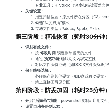
专业工具：R-Studio（深度扫描被覆盖文
关键设置
：
指定扫描位置：原文件所在分区（C:\Users\
勾选“深度扫描”模式
过滤文件类型：*.docx, *.pptx, *.xlsx
第三阶段：精准恢复（耗时30分钟
识别有效文件
：
按
修改时间
锁定删除当天的文件
通过
预览功能
确认论文内容完整性
对比文件头特征码（如DOCX文件头标识“P
保存路径选择
：
必须保存到其他硬盘（如D盘或移动硬盘）
禁止直接回写原分区！
第四阶段：防丢加固（耗时25分钟
开启“后悔药”功能
：powershell复制# 启用
设置自动备份到云端
：