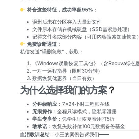
符合这些特征，成功率超95%
：
误删后未在分区存入大量新文件
文件原本存储在机械硬盘（SSD需紧急处理）
记得文件名或部分内容（可用内容搜索加速恢复
免费诊断通道
：
私信发送“误删急救”，获取：
《Windows误删恢复工具包》（含Recuva绿色
一对一远程指导（限时30分钟）
数据恢复优惠券（当日有效）
为什么选择我们的方案
？
分钟级响应
：7×24小时工程师在线
无痕操作
：全程只读模式，隐私零泄露
学生专享价
：凭学生证恢复费用打5折
敢承诺
：恢复失败补偿100元数据备份基金
血泪教训总结
：小王的案例告诉我们——